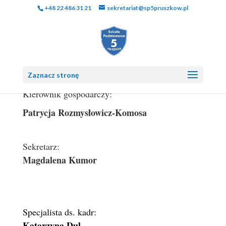
+48 22 486 31 21
sekretariat@sp5pruszkow.pl
Zaznacz stronę
Kierownik gospodarczy:
Patrycja Rozmysłowicz-Komosa
Sekretarz:
Magdalena Kumor
Specjalista ds. kadr:
Katarzyna Dul