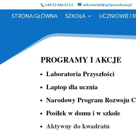
+48 22 486 31 21
sekretariat@sp5pruszkow.pl
STRONA GŁÓWNA
SZKOŁA
UCZNIOWIE I 
PROGRAMY I AKCJE
Laboratoria Przyszłości
Laptop dla ucznia
Narodowy Program Rozwoju Cz
Posiłek w domu i w szkole
Aktywny do kwadratu