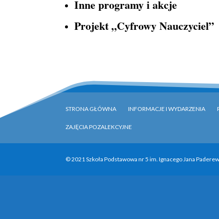
Inne programy i akcje
Projekt „Cyfrowy Nauczyciel”
STRONA GŁÓWNA
INFORMACJE I WYDARZENIA
ZAJĘCIA POZALEKCYJNE
© 2021 Szkoła Podstawowa nr 5 im. Ignacego Jana Paderews