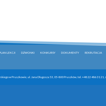
PLAN LEKCJI
DZWONKI
KONKURSY
DOKUMENTY
REKRUTACJA
kiego w Pruszkowie, ul. Jana Długosza 53, 05-800 Pruszków, tel. +48 22 486 31 21,