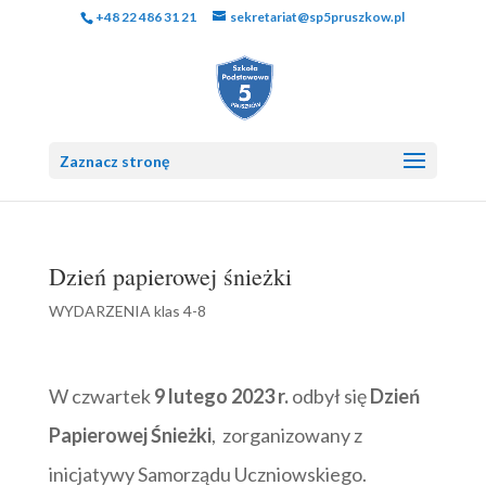
+48 22 486 31 21
sekretariat@sp5pruszkow.pl
Zaznacz stronę
Dzień papierowej śnieżki
WYDARZENIA klas 4-8
W czwartek
9 lutego 2023 r.
odbył się
Dzień
Papierowej Śnieżki
, zorganizowany z
inicjatywy Samorządu Uczniowskiego.