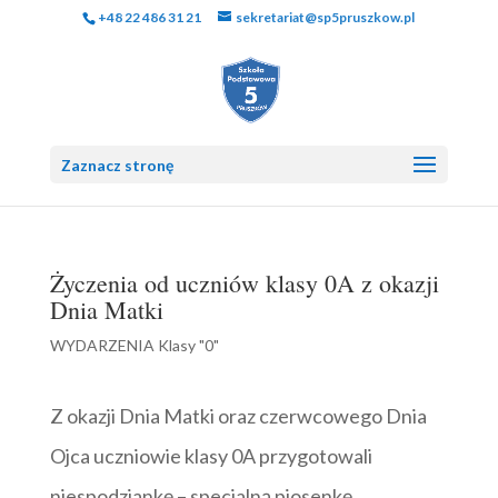
+48 22 486 31 21
sekretariat@sp5pruszkow.pl
Zaznacz stronę
Życzenia od uczniów klasy 0A z okazji
Dnia Matki
WYDARZENIA Klasy "0"
Z okazji Dnia Matki oraz czerwcowego Dnia
Ojca uczniowie klasy 0A przygotowali
niespodziankę – specjalną piosenkę.