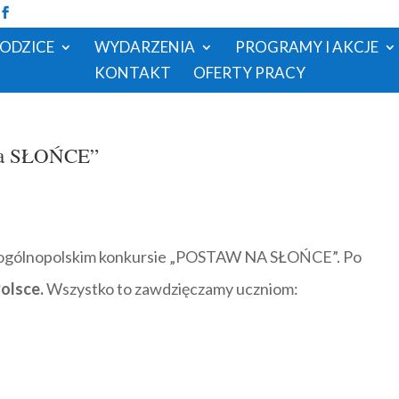
RODZICE
WYDARZENIA
PROGRAMY I AKCJE
KONTAKT
OFERTY PRACY
 na SŁOŃCE”
ł w ogólnopolskim konkursie „POSTAW NA SŁOŃCE”. Po
olsce.
Wszystko to zawdzięczamy uczniom: