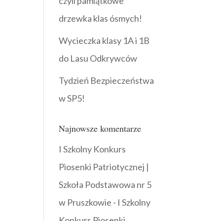
czyli pamiątkowe
drzewka klas ósmych!
Wycieczka klasy 1A i 1B
do Lasu Odkrywców
Tydzień Bezpieczeństwa
w SP5!
Najnowsze komentarze
I Szkolny Konkurs
Piosenki Patriotycznej |
Szkoła Podstawowa nr 5
w Pruszkowie
-
I Szkolny
Konkurs Piosenki