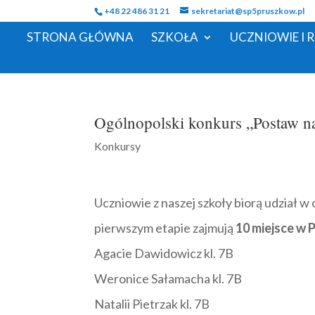
+48 22 486 31 21
sekretariat@sp5pruszkow.pl
STRONA GŁÓWNA
SZKOŁA
UCZNIOWIE I 
Ogólnopolski konkurs „Postaw
Konkursy
Uczniowie z naszej szkoły biorą udzia
pierwszym etapie zajmują
10 miejsce w P
Agacie Dawidowicz kl. 7B
Weronice Sałamacha kl. 7B
Natalii Pietrzak kl. 7B