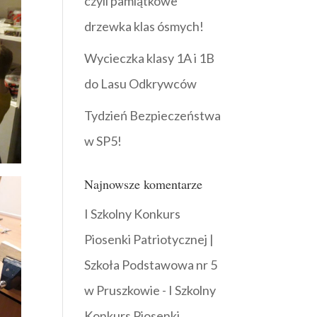
czyli pamiątkowe
drzewka klas ósmych!
Wycieczka klasy 1A i 1B
do Lasu Odkrywców
Tydzień Bezpieczeństwa
w SP5!
Najnowsze komentarze
I Szkolny Konkurs
Piosenki Patriotycznej |
Szkoła Podstawowa nr 5
w Pruszkowie
-
I Szkolny
Konkurs Piosenki