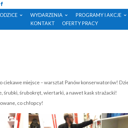
RODZICE
WYDARZENIA
PROGRAMY I AKCJE
KONTAKT
OFERTY PRACY
rdzo ciekawe miejsce – warsztat Panów konserwatorów! Dzie
, śrubki, śrubokręt, wiertarki, a nawet kask strażacki!
sowane, co chłopcy!