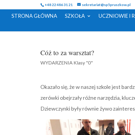
+48 22 486 31 21
sekretariat@sp5pruszkow.pl
STRONA GŁÓWNA
SZKOŁA
UCZNIOWIE I 
Cóż to za warsztat?
WYDARZENIA Klasy "0"
Okazało się, że w naszej szkole jest ba
zerówki obejrzały różne narzędzia, klucze
Dziewczynki były równie żywo zaintere