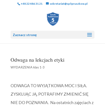
+48 22 486 31 21
sekretariat@sp5pruszkow.pl
Zaznacz stronę
Odwaga na lekcjach etyki
WYDARZENIA klas 1-3
ODWAGA TO WYJĄTKOWA MOC I SIŁA.
ZYSKUJĄC JĄ, POTRAFIMY ZMIENIĆ SIĘ
NIE DO POZNANIA. Na ostatnich zajęciach z