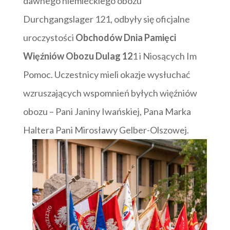
dawnego niemieckiego obozu
Durchgangslager 121, odbyły się oficjalne
uroczystości
Obchodów Dnia Pamięci
Więźniów Obozu Dulag 12
1 i Niosących Im
Pomoc. Uczestnicy mieli okazje wysłuchać
wzruszających wspomnień byłych więźniów
obozu – Pani Janiny Iwańskiej, Pana Marka
Haltera Pani Mirosławy Gelber-Olszowej.