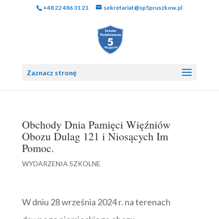
+48 22 486 31 21
sekretariat@sp5pruszkow.pl
Zaznacz stronę
Obchody Dnia Pamięci Więźniów
Obozu Dulag 121 i Niosących Im
Pomoc.
WYDARZENIA SZKOLNE
W dniu 28 września 2024 r. na terenach