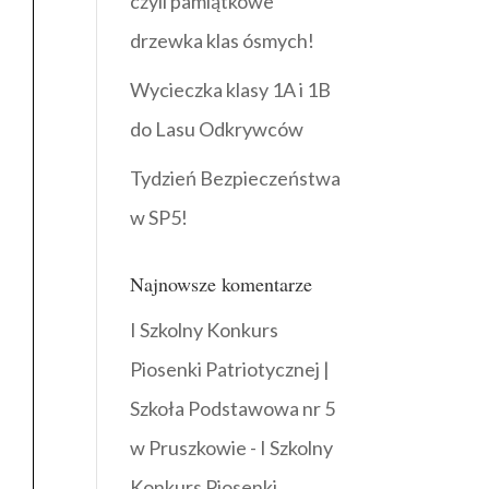
czyli pamiątkowe
drzewka klas ósmych!
Wycieczka klasy 1A i 1B
do Lasu Odkrywców
Tydzień Bezpieczeństwa
w SP5!
Najnowsze komentarze
I Szkolny Konkurs
Piosenki Patriotycznej |
Szkoła Podstawowa nr 5
w Pruszkowie
-
I Szkolny
Konkurs Piosenki