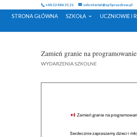
+48 22 486 31 21
sekretariat@sp5pruszkow.pl
STRONA GŁÓWNA
SZKOŁA
UCZNIOWIE I 
Zamień granie na programowanie
WYDARZENIA SZKOLNE