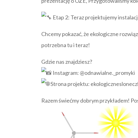
prezentację o OZE, Przygotowaliśmy kol
Etap 2: Teraz projektujemy instalacj
Chcemy pokazać, że ekologiczne rozwiązan
potrzebna tu i teraz!
Gdzie nas znajdziesz?
Instagram: @odnawialne._promyki
Strona projektu: ekologiczneslonec
Razem świećmy dobrym przykładem! Post