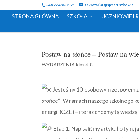
+48 22 486 31 21
sekretariat@sp5pruszkow.pl
STRONA GŁÓWNA
SZKOŁA
UCZNIOWIE I 
Postaw na słońce – Postaw na wi
WYDARZENIA klas 4-8
Jesteśmy 10-osobowym zespołem z kl
słońce”! W ramach naszego szkolnego ko
energii (OZE) – i teraz chcemy tą wiedzą 
Etap 1: Napisaliśmy artykuł o tym, 