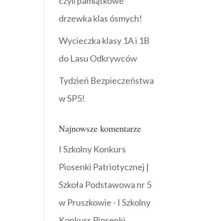
czyli pamiątkowe
drzewka klas ósmych!
Wycieczka klasy 1A i 1B
do Lasu Odkrywców
Tydzień Bezpieczeństwa
w SP5!
Najnowsze komentarze
I Szkolny Konkurs
Piosenki Patriotycznej |
Szkoła Podstawowa nr 5
w Pruszkowie
-
I Szkolny
Konkurs Piosenki