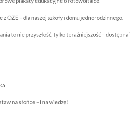
orowe plakaty edukacyjne o fotowoltaice.
e z OZE – dla naszej szkoły i domu jednorodzinnego.
ia to nie przyszłość, tylko teraźniejszość – dostępna i
zka
aw na słońce – i na wiedzę!