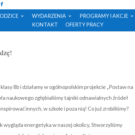
RODZICE
WYDARZENIA
PROGRAMY I AKCJE
KONTAKT
OFERTY PRACY
edzę!
asy 8b i działamy w ogólnopolskim projekcie „Postaw na
ła naukowego zgłębialiśmy tajniki odnawialnych źródeł
inspirować innych, w szkole i poza nią! Co już zrobiliśmy?
jak wygląda energetyka w naszej okolicy, Stworzyliśmy