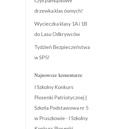
czyli pamiątkowe
drzewka klas ósmych!
Wycieczka klasy 1A i 1B
do Lasu Odkrywców
Tydzień Bezpieczeństwa
w SP5!
Najnowsze komentarze
I Szkolny Konkurs
Piosenki Patriotycznej |
Szkoła Podstawowa nr 5
w Pruszkowie
-
I Szkolny
Konkurs Piosenki