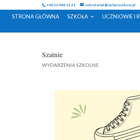
+48 22 486 31 21
sekretariat@sp5pruszkow.pl
STRONA GŁÓWNA
SZKOŁA
UCZNIOWIE I 
Szatnie
WYDARZENIA SZKOLNE