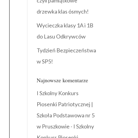
czyli pamiątkowe
drzewka klas ósmych!
Wycieczka klasy 1A i 1B
do Lasu Odkrywców
Tydzień Bezpieczeństwa
w SP5!
Najnowsze komentarze
I Szkolny Konkurs
Piosenki Patriotycznej |
Szkoła Podstawowa nr 5
w Pruszkowie
-
I Szkolny
Konkurs Piosenki