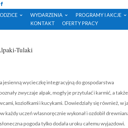
RODZICE
WYDARZENIA
PROGRAMY I AKCJE
KONTAKT
OFERTY PRACY
lpaki-Tulaki
 na jesienną wycieczkę integracyjną do gospodarstwa
oznały zwyczaje alpak, mogły je przytulać i karmić, a takż
owcami, koziołkami i kucykami. Dowiedziały się również, w j
tów każdy uczeń własnoręcznie wykonał i ozdobił drewnian
a, słoneczna pogoda tylko dodała uroku całemu wyjazdowi.