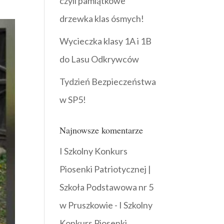
czyli pamiątkowe
drzewka klas ósmych!
Wycieczka klasy 1A i 1B
do Lasu Odkrywców
Tydzień Bezpieczeństwa
w SP5!
Najnowsze komentarze
I Szkolny Konkurs
Piosenki Patriotycznej |
Szkoła Podstawowa nr 5
w Pruszkowie
-
I Szkolny
Konkurs Piosenki