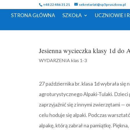
+48 22 486 31 21
sekretariat@sp5pruszkow.pl
STRONA GŁÓWNA
SZKOŁA
UCZNIOWIE I 
Jesienna wycieczka klasy 1d do A
WYDARZENIA klas 1-3
27 października br. klasa 1d wybrała się
agroturystycznego Alpaki-Tulaki. Dzieci p
zaprzyjaźnić się z innymi zwierzętami — 
celu hoduje się alpaki. Podczas warszta
alpakę, którą zabrał na pamiątkę. Piękn