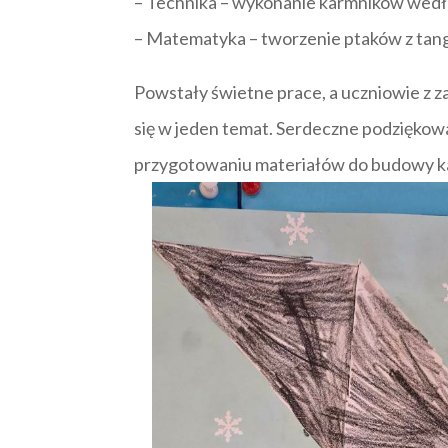
– Technika – wykonanie karmników wed
– Matematyka – tworzenie ptaków z tang
Powstały świetne prace, a uczniowie z 
się w jeden temat. Serdeczne podziękowan
przygotowaniu materiałów do budowy k