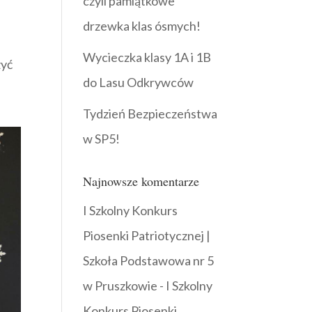
czyli pamiątkowe
drzewka klas ósmych!
Wycieczka klasy 1A i 1B
zyć
do Lasu Odkrywców
Tydzień Bezpieczeństwa
w SP5!
Najnowsze komentarze
I Szkolny Konkurs
Piosenki Patriotycznej |
Szkoła Podstawowa nr 5
w Pruszkowie
-
I Szkolny
Konkurs Piosenki