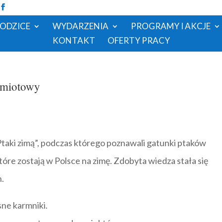
RODZICE
WYDARZENIA
PROGRAMY I AKCJE
KONTAKT
OFERTY PRACY
edmiotowy
„Ptaki zimą”, podczas którego poznawali gatunki ptaków
tóre zostają w Polsce na zimę. Zdobyta wiedza stała się
h.
sne karmniki.