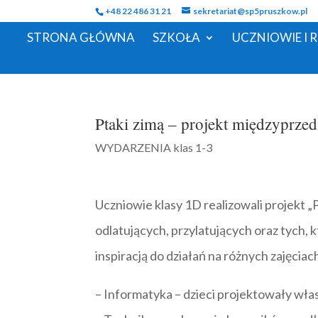
+48 22 486 31 21
sekretariat@sp5pruszkow.pl
STRONA GŁÓWNA
SZKOŁA
UCZNIOWIE I 
Ptaki zimą – projekt międzyprz
WYDARZENIA klas 1-3
Uczniowie klasy 1D realizowali projekt 
odlatujących, przylatujących oraz tych, k
inspiracją do działań na różnych zajęciac
– Informatyka – dzieci projektowały wła